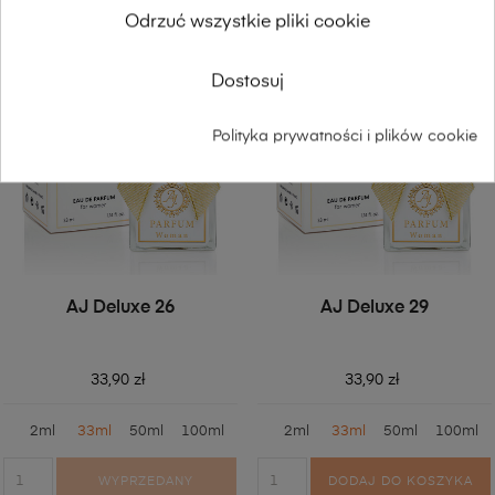
Odrzuć wszystkie pliki cookie
Dostosuj
Polityka prywatności i plików cookie
AJ Deluxe 26
AJ Deluxe 29
33,90 zł
33,90 zł
2ml
33ml
50ml
100ml
2ml
33ml
50ml
100ml
WYPRZEDANY
DODAJ DO KOSZYKA