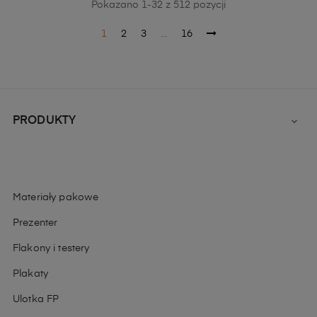
Pokazano 1-32 z 512 pozycji
1
2
3
…
16
PRODUKTY

Materiały pakowe
Prezenter
Flakony i testery
Plakaty
Ulotka FP