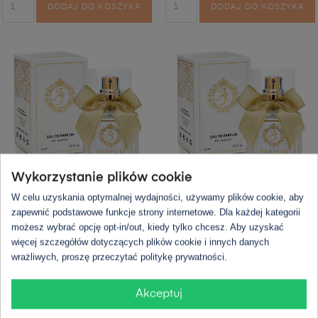
DODAJ DO KOSZYKA
DODAJ DO KOSZYKA
Wykorzystanie plików cookie
W celu uzyskania optymalnej wydajności, używamy plików cookie, aby
AJ Deluxe 22
AJ Deluxe 23
zapewnić podstawowe funkcje strony internetowe. Dla każdej kategorii
możesz wybrać opcję opt-in/out, kiedy tylko chcesz. Aby uzyskać
więcej szczegółów dotyczących plików cookie i innych danych
33,90 zł
33,90 zł
wrażliwych, proszę przeczytać politykę prywatności.
2ml
33ml
50ml
100ml
2ml
33ml
50ml
100ml
Akceptuj
DODAJ DO KOSZYKA
DODAJ DO KOSZYKA