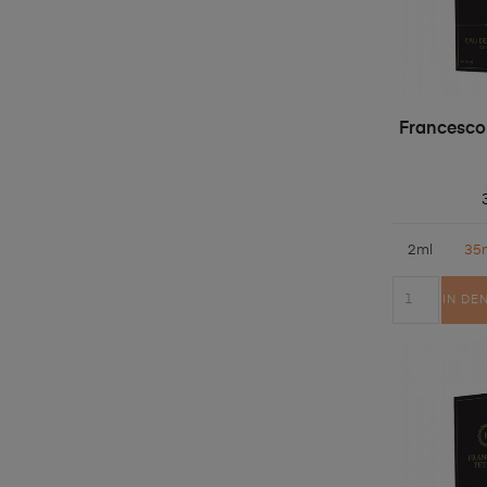
Francesco
2ml
35
IN DE