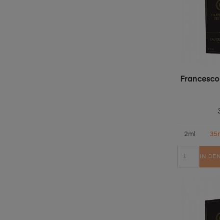
Francesco
2ml
35
IN DE