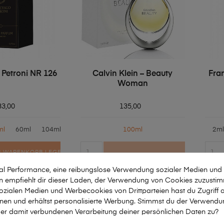
 Petroni NR 126
Calvin Klein – Beauty
Fra
Woman
33,00
135,00
ml
60ml
104ml
100ml
2ml
N WARENKORB LEGEN
mal Performance, eine reibungslose Verwendung sozialer Medien und
empfiehlt dir dieser Laden, der Verwendung von Cookies zuzusti
zialen Medien und Werbecookies von Drittparteien hast du Zugriff a
nen und erhältst personalisierte Werbung. Stimmst du der Verwendu
er damit verbundenen Verarbeitung deiner persönlichen Daten zu?