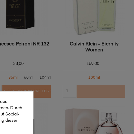
ncesco Petroni NR 132
Calvin Klein - Eternity
Women
33,00
169,00
35ml
60ml
104ml
100ml
IN DEN WARENKORB LEGEN
 aus
mmen. Durch
uf Social-
ng dieser