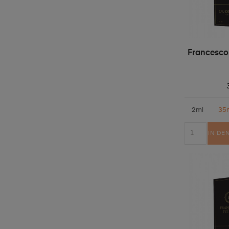
Francesco
2ml
35
IN DE