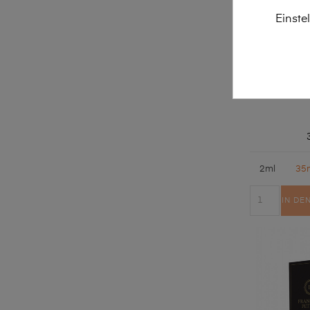
Einste
Francesco
2ml
35
IN DE