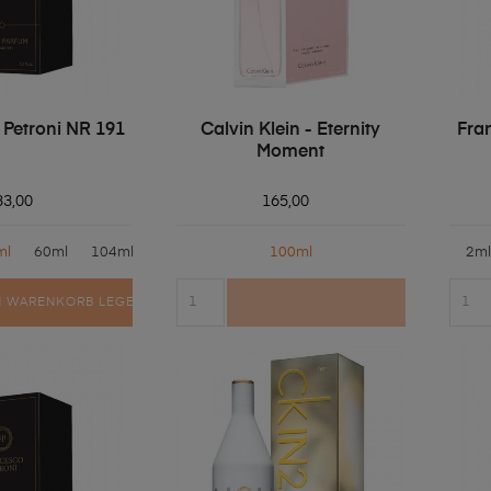
 Petroni NR 191
Calvin Klein - Eternity
Fra
Moment
33,00
165,00
ml
60ml
104ml
100ml
2ml
N WARENKORB LEGEN