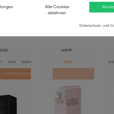
llungen
Alle Cookies
Akzep
ablehnen
Datenschutz- und Co
 Petroni NR 133
Calvin Klein - Truth
Fra
33,00
168,99
ml
60ml
104ml
50ml
2ml
N WARENKORB LEGEN