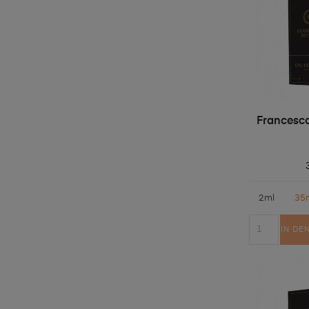
Francesco
2ml
35
IN DE