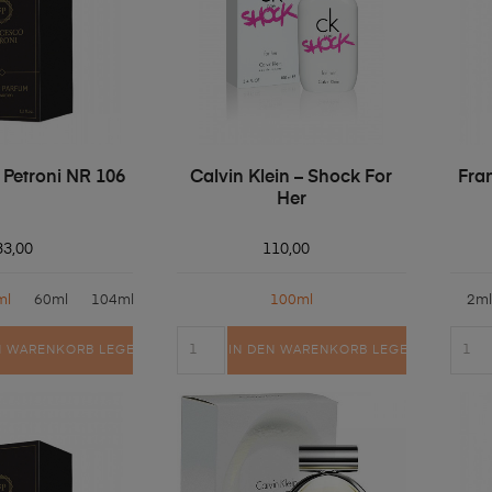
 Petroni NR 106
Calvin Klein – Shock For
Fra
Her
33,00
110,00
ml
60ml
104ml
100ml
2ml
N WARENKORB LEGEN
IN DEN WARENKORB LEGEN