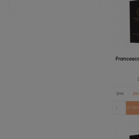
Francesco
2ml
35
IN DE