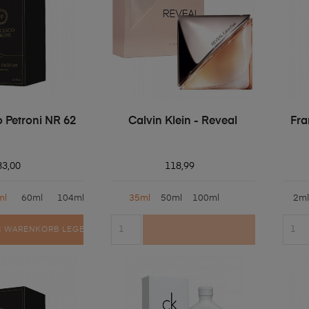
 Petroni NR 62
Calvin Klein - Reveal
Fra
33,00
118,99
ml
60ml
104ml
35ml
50ml
100ml
2ml
N WARENKORB LEGEN