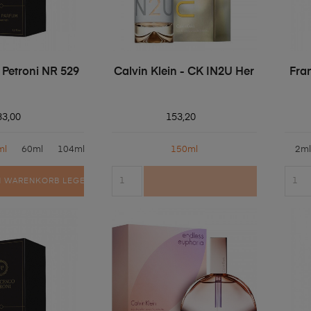
 Petroni NR 529
Calvin Klein - CK IN2U Her
Fra
33,00
153,20
ml
60ml
104ml
150ml
2ml
N WARENKORB LEGEN