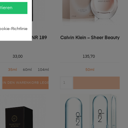
tieren
okie-Richtlinie
ncesco Petroni NR 189
Calvin Klein – Sheer Beauty
33,00
135,70
35ml
60ml
104ml
50ml
IN DEN WARENKORB LEGEN