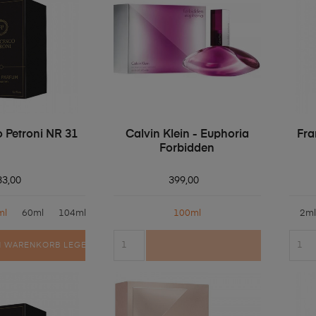
 Petroni NR 31
Calvin Klein - Euphoria
Fra
Forbidden
33,00
399,00
ml
60ml
104ml
100ml
2ml
N WARENKORB LEGEN