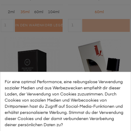
2ml
35ml
60ml
104ml
60ml
IN DEN WARENKORB LEGEN
Für eine optimal Performance, eine reibungslose Verwendung
sozialer Medien und aus Werbezwecken empfiehlt dir dieser
Laden, der Verwendung von Cookies zuzustimmen. Durch
Cookies von sozialen Medien und Werbecookies von
Drittparteien hast du Zugriff auf Social-Media-Funktionen und
Francesco Petroni NR 414
Puma - Puma Man Szara
erhältst personalisierte Werbung. Stimmst du der Verwendung
dieser Cookies und der damit verbundenen Verarbeitung
deiner persönlichen Daten zu?
33,00
249,00