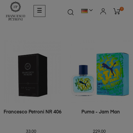
0
☰
Francesco Petroni NR 406
Puma - Jam Man
33,00
229,00