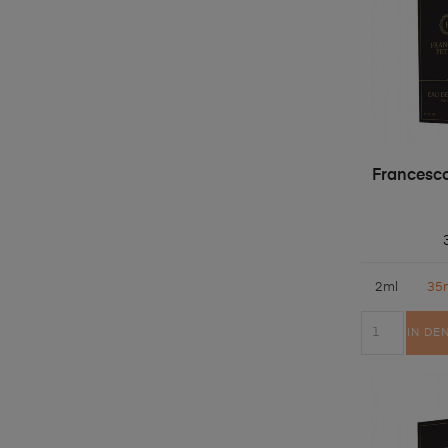
Francesco
2ml
35
IN DE