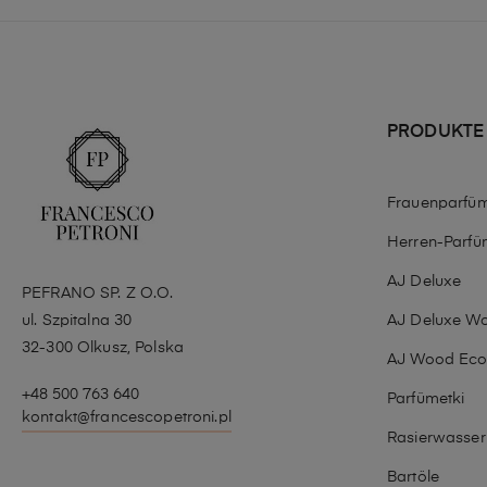
PRODUKTE
Frauenparfü
Herren-Parfü
AJ Deluxe
PEFRANO SP. Z O.O.
ul. Szpitalna 30
AJ Deluxe W
32-300 Olkusz, Polska
AJ Wood Ec
+48 500 763 640
Parfümetki
kontakt@francescopetroni.pl
Rasierwasser
Bartöle