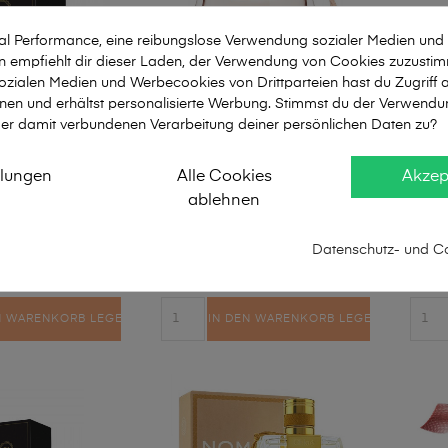
mal Performance, eine reibungslose Verwendung sozialer Medien und
empfiehlt dir dieser Laden, der Verwendung von Cookies zuzusti
zialen Medien und Werbecookies von Drittparteien hast du Zugriff a
nen und erhältst personalisierte Werbung. Stimmst du der Verwendu
er damit verbundenen Verarbeitung deiner persönlichen Daten zu?
 Petroni NR 685
Chloe – Nomade
Fra
llungen
Alle Cookies
Akzep
ablehnen
33,00
309,00
Datenschutz- und Co
ml
60ml
104ml
50ml
2ml
N WARENKORB LEGEN
IN DEN WARENKORB LEGEN