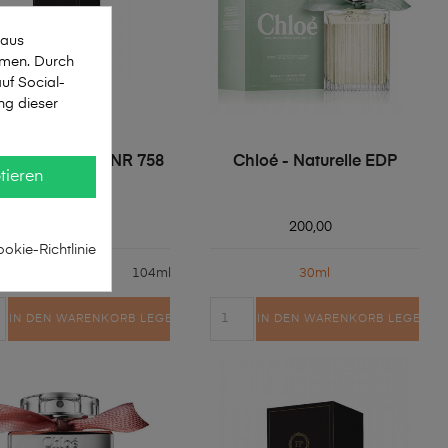
 aus
mmen. Durch
uf Social-
ng dieser
ncesco Petroni NR 758
Chloé - Naturelle EDP
tieren
33,00
200,00
okie-Richtlinie
35ml
60ml
104ml
30ml
IN DEN WARENKORB LEGEN
IN DEN WARENKORB LEGEN