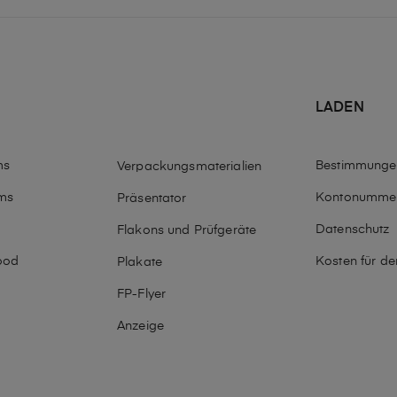
LADEN
ms
Bestimmunge
Verpackungsmaterialien
ms
Kontonumme
Präsentator
Datenschutz
Flakons und Prüfgeräte
ood
Kosten für d
Plakate
o
FP-Flyer
Anzeige