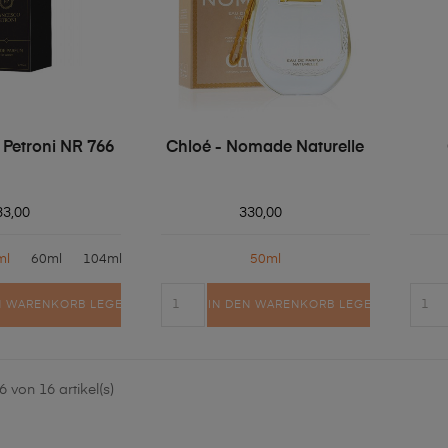
 Petroni NR 766
Chloé - Nomade Naturelle
33,00
330,00
ml
60ml
104ml
50ml
N WARENKORB LEGEN
IN DEN WARENKORB LEGEN
 von 16 artikel(s)