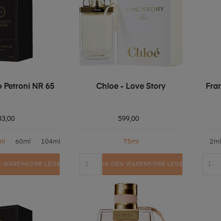
 Petroni NR 65
Chloe - Love Story
Fra
33,00
599,00
ml
60ml
104ml
75ml
2ml
N WARENKORB LEGEN
IN DEN WARENKORB LEGEN