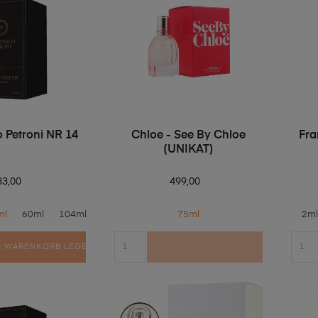
 Petroni NR 14
Chloe - See By Chloe
Fra
(UNIKAT)
33,00
499,00
ml
60ml
104ml
75ml
2ml
N WARENKORB LEGEN