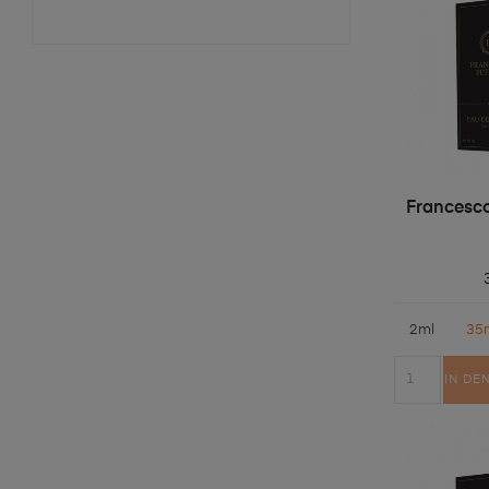
Francesco
2ml
35
IN DE