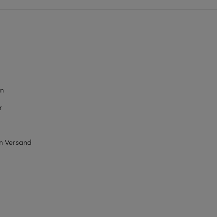
n
r
en Versand