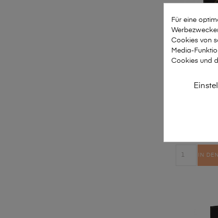
Für eine opti
Werbezwecken 
Cookies von so
Media-Funktio
Cookies und d
Francesco
Einste
2ml
35
IN DE