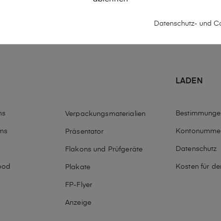
Datenschutz- und Co
LADEN
ms
Bestimmunge
Verpackungsmaterialien
ms
Kontonumme
Präsentator
Datenschutz
Flakons und Prüfgeräte
ood
Kosten für d
Plakate
o
FP-Flyer
Anzeige