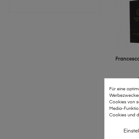
Francesco
Für eine opti
2ml
35
Werbezwecken 
Cookies von so
IN DE
Media-Funktio
Cookies und d
Einste
Anzeigen 1-4 