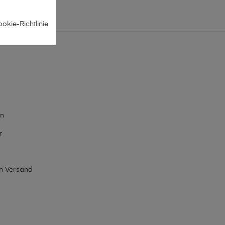
okie-Richtlinie
n
r
en Versand