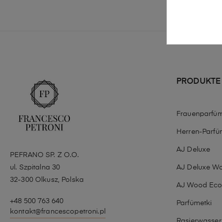
PRODUKTE
Frauenparfü
Herren-Parfü
AJ Deluxe
PEFRANO SP. Z O.O.
ul. Szpitalna 30
AJ Deluxe W
32-300 Olkusz, Polska
AJ Wood Ec
+48 500 763 640
Parfümetki
kontakt@francescopetroni.pl
Rasierwasser