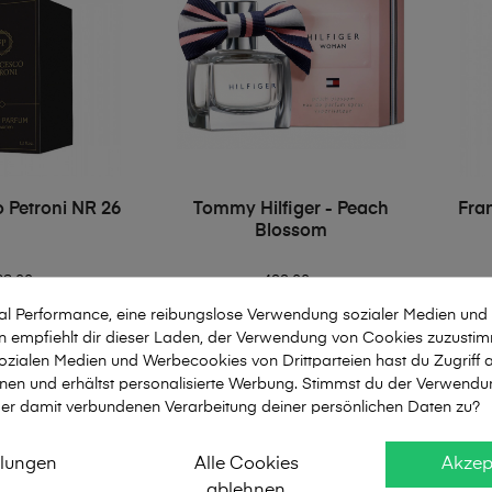
 Petroni NR 26
Tommy Hilfiger - Peach
Fra
Blossom
33,00
492,00
mal Performance, eine reibungslose Verwendung sozialer Medien und
ml
60ml
104ml
50ml
2ml
empfiehlt dir dieser Laden, der Verwendung von Cookies zuzusti
zialen Medien und Werbecookies von Drittparteien hast du Zugriff a
N WARENKORB LEGEN
nen und erhältst personalisierte Werbung. Stimmst du der Verwendu
er damit verbundenen Verarbeitung deiner persönlichen Daten zu?
llungen
Alle Cookies
Akzep
von 4 artikel(s)
ablehnen