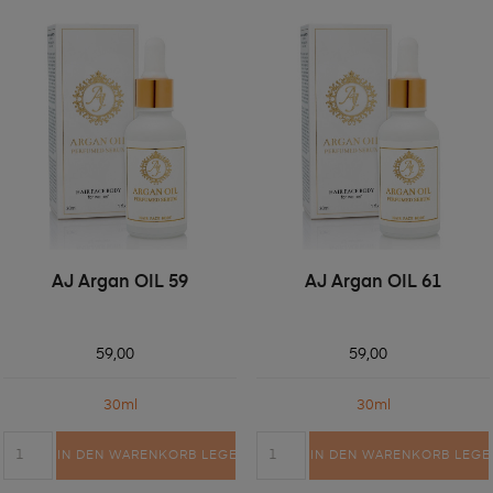
AJ Argan OIL 59
AJ Argan OIL 61
59,00
59,00
30ml
30ml
IN DEN WARENKORB LEGEN
IN DEN WARENKORB LEGE