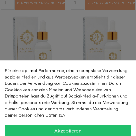
IN DEN WARENKORB LEGEN
IN DEN WARENKORB LEGE
Für eine optimal Performance, eine reibungslose Verwendung
sozialer Medien und aus Werbezwecken empfiehlt dir dieser
Laden, der Verwendung von Cookies zuzustimmen. Durch
AJ Argan OIL 32
AJ Argan OIL 36
Cookies von sozialen Medien und Werbecookies von
Drittparteien hast du Zugriff auf Social-Media-Funktionen und
erhältst personalisierte Werbung. Stimmst du der Verwendung
59,00
59,00
dieser Cookies und der damit verbundenen Verarbeitung
deiner persönlichen Daten zu?
30ml
30ml
Akzeptieren
IN DEN WARENKORB LEGEN
IN DEN WARENKORB LEGE