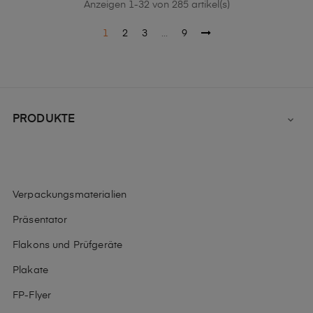
Anzeigen 1-32 von 285 artikel(s)
1
2
3
…
9
PRODUKTE

Verpackungsmaterialien
Präsentator
Flakons und Prüfgeräte
Plakate
FP-Flyer