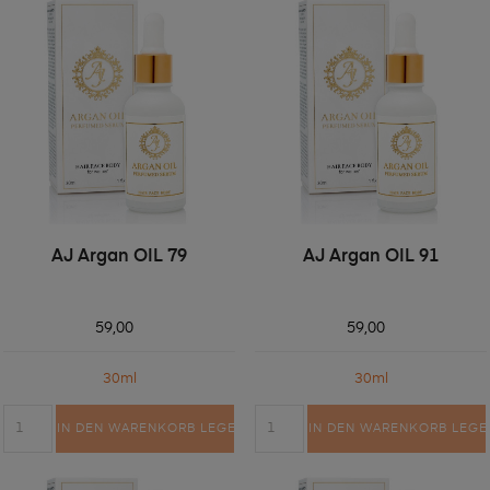
AJ Argan OIL 79
AJ Argan OIL 91
59,00
59,00
30ml
30ml
IN DEN WARENKORB LEGEN
IN DEN WARENKORB LEGE