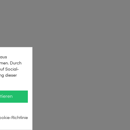
 aus
mmen. Durch
uf Social-
ng dieser
tieren
okie-Richtlinie