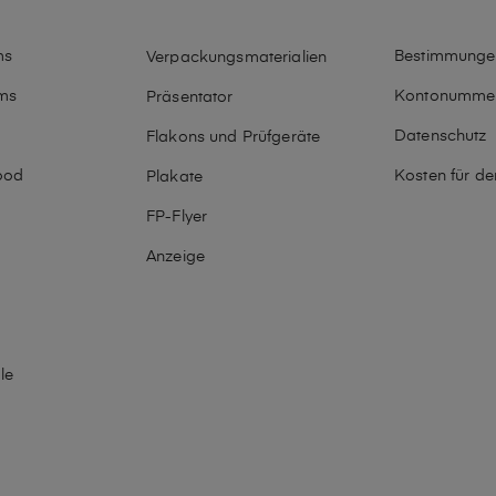
ms
Bestimmunge
Verpackungsmaterialien
ms
Kontonumme
Präsentator
Datenschutz
Flakons und Prüfgeräte
ood
Kosten für d
Plakate
o
FP-Flyer
Anzeige
le