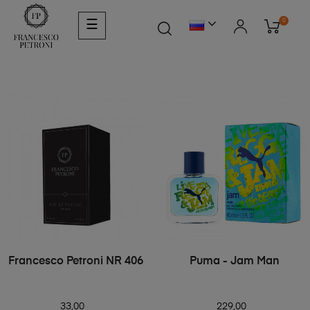
0
☰
Francesco Petroni NR 406
Puma - Jam Man
33,00
229,00