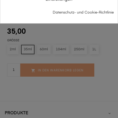
Datenschutz- und Cookie-Richtlinie
FRANCESCO PETRONI NR 777
35,00
GRÖSSE
2ml
35ml
60ml
104ml
250ml
1L
IN DEN WARENKORB LEGEN

PRODUKTE
