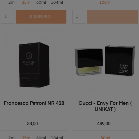
2ml
35ml
60ml
104ml
100ml
В КОРЗИНУ
Francesco Petroni NR 428
Gucci - Envy For Men (
UNIKAT )
33,00
489,00
2ml
35ml
60ml
104ml
50ml