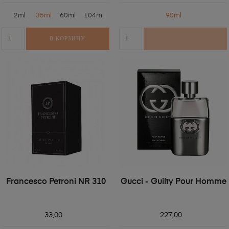
2ml
35ml
60ml
104ml
90ml
В КОРЗИНУ
Francesco Petroni NR 310
Gucci - Guilty Pour Homme
33,00
227,00