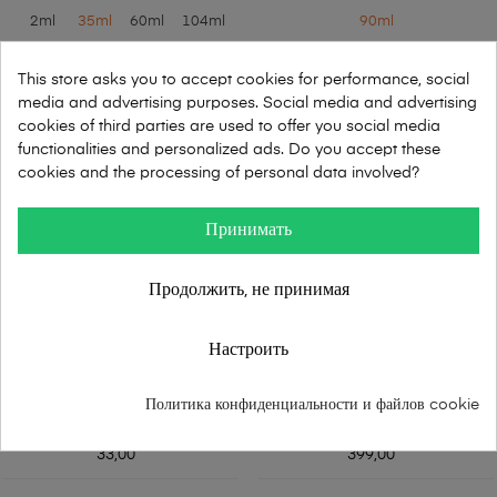
2ml
35ml
60ml
104ml
90ml
В КОРЗИНУ
This store asks you to accept cookies for performance, social
media and advertising purposes. Social media and advertising
cookies of third parties are used to offer you social media
functionalities and personalized ads. Do you accept these
cookies and the processing of personal data involved?
Принимать
Продолжить, не принимая
Настроить
Francesco Petroni NR 400
Gucci - Pour Home II
Политика конфиденциальности и файлов cookie
33,00
399,00