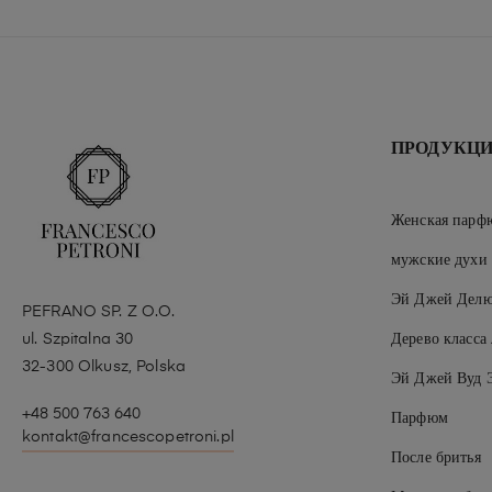
ПРОДУКЦ
Женская парф
мужские духи
Эй Джей Делю
PEFRANO SP. Z O.O.
ul. Szpitalna 30
Дерево класса
32-300 Olkusz, Polska
Эй Джей Вуд 
+48 500 763 640
Парфюм
kontakt@francescopetroni.pl
После бритья