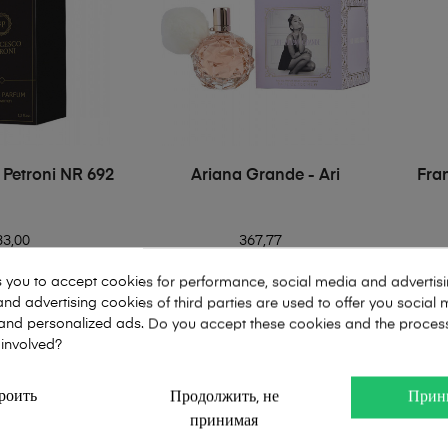
 Petroni NR 692
Ariana Grande - Ari
Fra
33,00
367,77
s you to accept cookies for performance, social media and advertis
ml
60ml
104ml
100ml
2ml
nd advertising cookies of third parties are used to offer you social
s and personalized ads. Do you accept these cookies and the proces
В КОРЗИНУ
В КОРЗИНУ
 involved?
роить
Продолжить, не
Прин
принимая