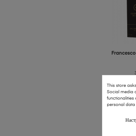
Francesco
This store ask
2ml
35
Social media a
functionalitie
personal data
Наст