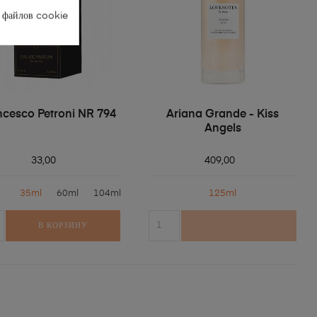
 файлов cookie
ncesco Petroni NR 794
Ariana Grande - Kiss
Angels
33,00
409,00
35ml
60ml
104ml
125ml
В КОРЗИНУ