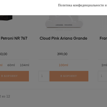
Политика конфиденциальности и
 Petroni NR 767
Cloud Pink Ariana Grande
Fra
33,00
399,00
ml
60ml
104ml
100ml
2ml
В КОРЗИНУ
В КОРЗИНУ
2 из 12