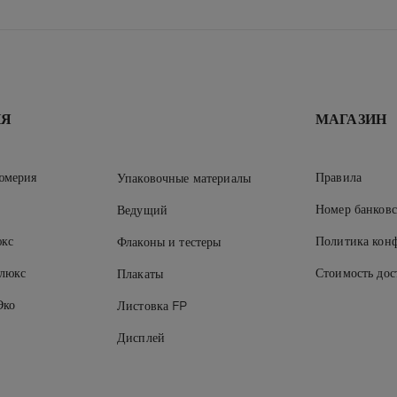
ИЯ
МАГАЗИН
юмерия
Правила
Упаковочные материалы
Номер банковс
Ведущий
кс
Политика кон
Флаконы и тестеры
 люкс
Стоимость дос
Плакаты
Эко
Листовка FP
Дисплей