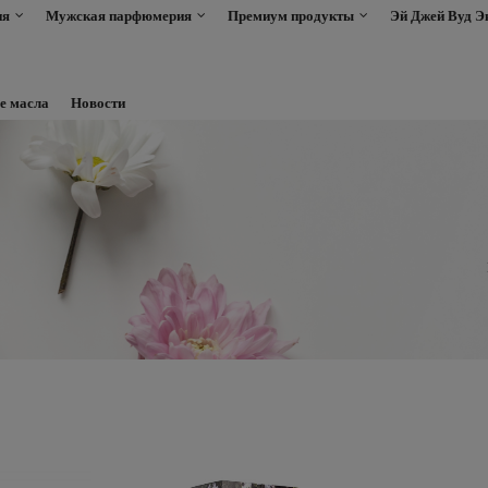
ия
Мужская парфюмерия
Премиум продукты
Эй Джей Вуд Э
е масла
Новости