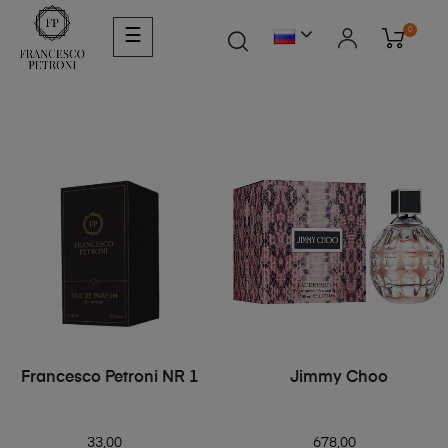
0
☰
Francesco Petroni NR 1
Jimmy Choo
33,00
678,00