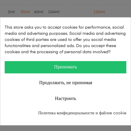
2ml
35ml
60ml
104ml
100ml
В КОРЗИНУ
В КОРЗИНУ
This store asks you to accept cookies for performance, social
media and advertising purposes. Social media and advertising
cookies of third parties are used to offer you social media
functionalities and personalized ads. Do you accept these
Показано 1-2 из 2
cookies and the processing of personal data involved?
Принимать
ПРОДУКЦИЯ

Продолжить, не принимая
Настроить
Упаковочные материалы
Политика конфиденциальности и файлов cookie
Ведущий