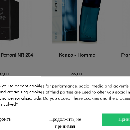
 Petroni NR 204
Kenzo - Homme
Fra
33,00
369,00
s you to accept cookies for performance, social media and advertis
ml
60ml
104ml
100ml
2ml
nd advertising cookies of third parties are used to offer you social
s and personalized ads. Do you accept these cookies and the proces
В КОРЗИНУ
 involved?
роить
Продолжить, не
Прин
из 4
принимая