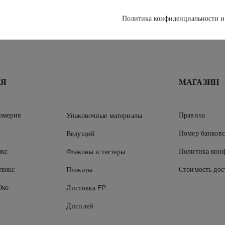
Политика конфиденциальности и
ИЯ
МАГАЗИН
юмерия
Правила
Упаковочные материалы
Номер банковс
Ведущий
кс
Политика кон
Флаконы и тестеры
 люкс
Стоимость дос
Плакаты
Эко
Листовка FP
Дисплей