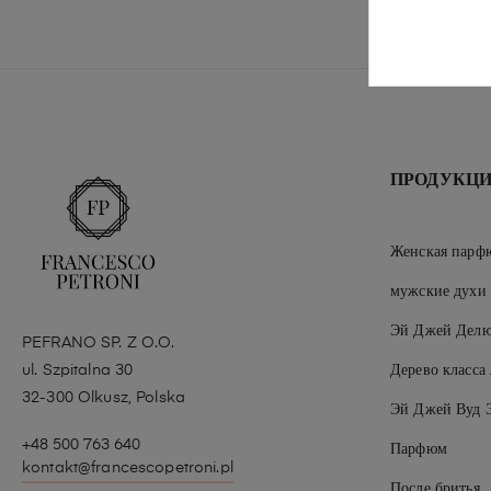
ПРОДУКЦ
Женская парф
мужские духи
Эй Джей Делю
PEFRANO SP. Z O.O.
ul. Szpitalna 30
Дерево класса
32-300 Olkusz, Polska
Эй Джей Вуд 
+48 500 763 640
Парфюм
kontakt@francescopetroni.pl
После бритья