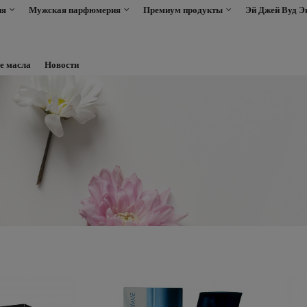
ия
Мужская парфюмерия
Премиум продукты
Эй Джей Вуд Э
е масла
Новости