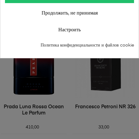
2ml
35ml
60ml
104ml
50ml
Продолжить, не принимая
В КОРЗИНУ
В КОРЗИНУ
Настроить
Политика конфиденциальности и файлов cookie
Prada Luna Rossa Ocean
Francesco Petroni NR 326
Le Parfum
410,00
33,00