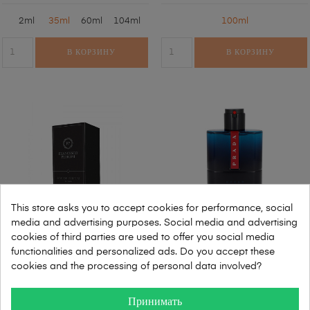
2ml
35ml
60ml
104ml
100ml
В КОРЗИНУ
В КОРЗИНУ
This store asks you to accept cookies for performance, social
media and advertising purposes. Social media and advertising
cookies of third parties are used to offer you social media
Francesco Petroni NR 490
Prada - Luna Rossa Ocean
functionalities and personalized ads. Do you accept these
EDT
cookies and the processing of personal data involved?
33,00
300,00
Принимать