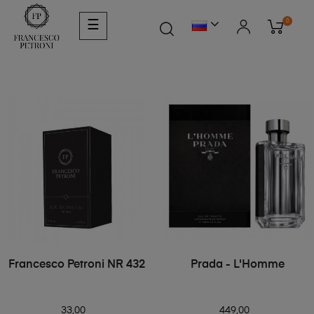
0
☰
Francesco Petroni NR 432
Prada - L'Homme
33,00
449,00