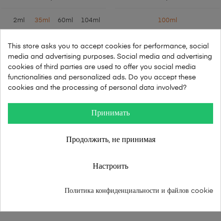
2ml
35ml
60ml
104ml
100ml
В КОРЗИНУ
This store asks you to accept cookies for performance, social
media and advertising purposes. Social media and advertising
cookies of third parties are used to offer you social media
functionalities and personalized ads. Do you accept these
Показано 1-2 из 2
cookies and the processing of personal data involved?
Принимать
ПРОДУКЦИЯ

Продолжить, не принимая
Настроить
Упаковочные материалы
Политика конфиденциальности и файлов cookie
Ведущий