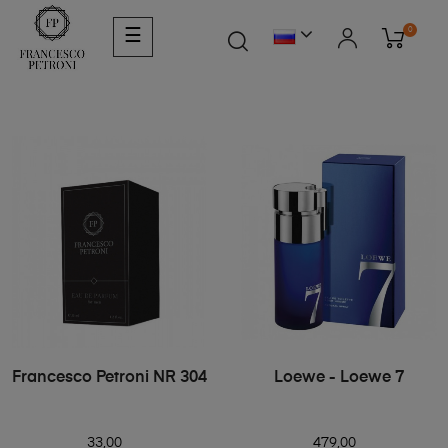
0
☰
Francesco Petroni NR 304
Loewe - Loewe 7
33,00
479,00