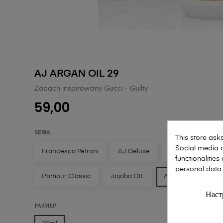
AJ ARGAN OIL 29
Zapach inspirowany Gucci - Guilty
59,00
SERIA
This store ask
Social media a
Francesco Petroni
AJ Deluxe
AJ Deluxe Wood
functionalitie
personal data
L'amour Classic
Jojoba OIL
Argan OIL
Наст
РАЗМЕР