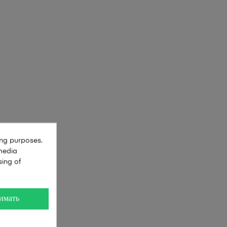
ing purposes.
 media
sing of
имать