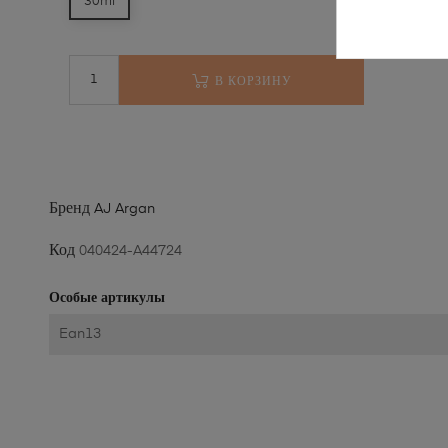
30ml
В КОРЗИНУ
Бренд
AJ Argan
Код
040424-A44724
Особые артикулы
Ean13