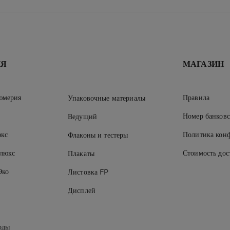
ИЯ
МАГАЗИН
юмерия
Правила
Упаковочные материалы
Номер банковс
Ведущий
кс
Политика кон
Флаконы и тестеры
 люкс
Стоимость дос
Плакаты
Эко
Листовка FP
Дисплей
оды