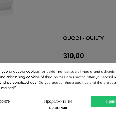
GUCCI - GUILTY
310,00
РАЗМЕР
s you to accept cookies for performance, social media and advertis
75ml
nd advertising cookies of third parties are used to offer you social
L'amour Premium
s and personalized ads. Do you accept these cookies and the proces
 involved?
роить
Продолжить, не
Прин
принимая