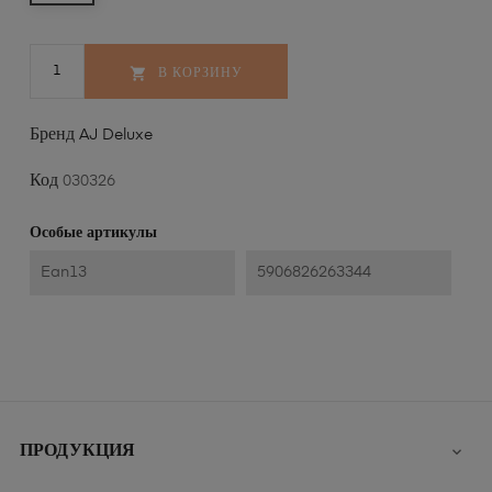
В КОРЗИНУ

Бренд
AJ Deluxe
Код
030326
Особые артикулы
Ean13
5906826263344
ПРОДУКЦИЯ
